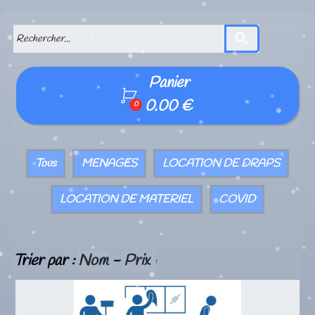
search
Panier

0.00 €
0
Tous
MENAGES
LOCATION DE DRAPS
LOCATION DE MATERIEL
COVID
Trier par :
Nom
-
Prix