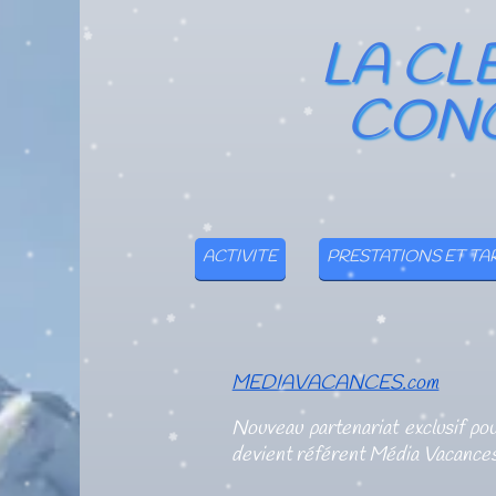
LA CL
CONC
ACTIVITE
PRESTATIONS ET TA
MEDIAVACANCES.com
Nouveau partenariat exclusif po
devient référent Média Vacances