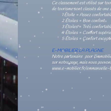
Ce classement est utilisé sur tout
de tourisme sont classés de une à
1 Étoile = Assez confortabl
2 Étoiles = Bon confort
3 Étoiles = Très confortabl
4 Étoiles = Confort supéri
5 Étoiles = Confort except
E-MOBILIER LA PLAGNE
Notre partenaire pour l'immobili
sur notre page, mais nous pouvon
www.e-mobilier.fr/emmanuelle-