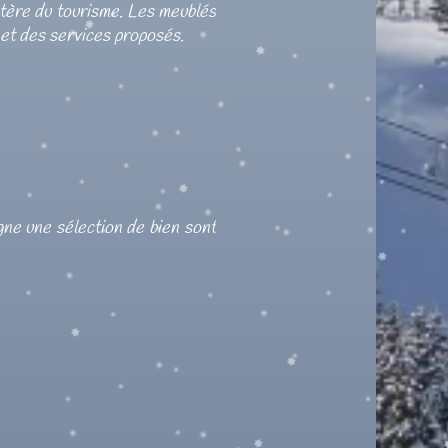
nistère du tourisme. Les meublés
 et des services proposés.
gne une sélection de bien sont