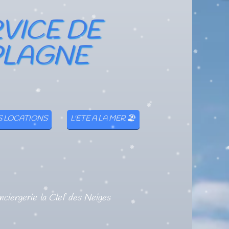
RVICE DE
PLAGNE
 LOCATIONS
L'ETE A LA MER 🏖
nciergerie la Clef des Neiges