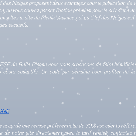
f des Neiges proposent deux avantages pour la publication de 
, ou vous pouvez passer l'option prémium pour le prix d'une a
 consultez le site de Média Vacances, si La Clef des Neiges est
ges exclusifs.
'ESF de Belle Plagne nous vous proposons de faire bénéficier
 cours collectifs. Un code par semaine pour profiter de la 
GNE
ccorde une remise préférentielle de 30% aux clients référen
e de notre site directement avec le tarif remisé, contactez 